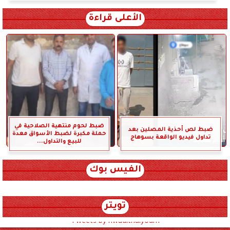
الأعلى قراءة
ضبط لحوم منتهية الصلاحية في
ضبط لص أحذية المصلين بعد
حملة مكبرة لضبط الأسواق معدة
تداول فيديو الواقعة بسوهاج
للبيع والتداول...
الفيس بوك
تويتر
Tweets by hwadithalyoum