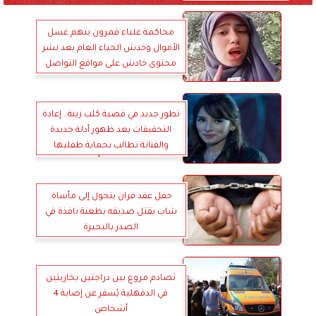
محاكمة علياء قمرون بتهم غسل
الأموال وخدش الحياء العام بعد نشر
محتوى خادش على مواقع التواصل
تطور جديد في قضية كلب زينة.. إعادة
التحقيقات بعد ظهور أدلة جديدة
والفنانة تطالب بحماية طفليها
وتعويض 100 ألف جنيه
حفل عقد قران يتحول إلى مأساة:
شاب يقتل صديقه بطعنة نافذة في
الصدر بالبحيرة
تصادم مروع بين دراجتين بخاريتين
في الدقهلية يُسفر عن إصابة 4
أشخاص