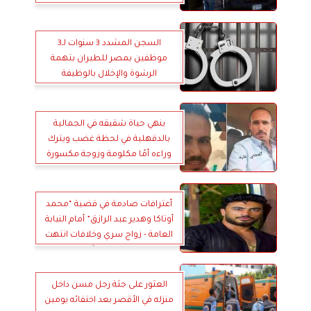
السجن المشدد 3 سنوات لـ3
موظفين بمصر للطيران بتهمة
الرشوة والإخلال بالوظيفة
ينهي حياة شقيقه في الجمالية
بالدقهلية في لحظة غضب ويترك
وراءه أمًا مكلومة وزوجة مكسورة
أعترافات صادمة في قضية “محمد
أوتاكا وهدير عبد الرازق” أمام النيابة
العامة - زواج سري وخلافات انتهت
بتسريب مقاطع مسيئة وبيعها عبر
الإنترنت
العثور على جثة رجل مسن داخل
منزله في الأقصر بعد اختفائه يومين