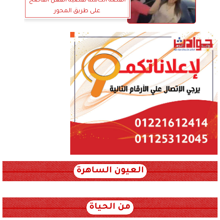
القصة الكاملة لقضية الفعل الفاضح
على طريق المحور
العيون الساهرة
xml_json/rss/~12.xml x0n not found
من الحياة