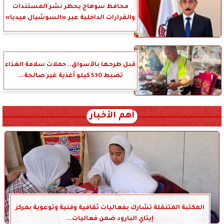
محافظ سوهاج يحظر نشر المستندات
والقرارات الداخلية عبر «السوشيال ميديا»
قبل طرحها بالأسواق.. حملات سلامة الغذاء
تضبط 530 كيلو أغذية غير صالحة...
أهم الأخبار
المكتبة المتنقلة تشارك بفعاليات ثقافية وفنية وتوعوية بمركز
إيتاي البارود ضمن فعاليات...