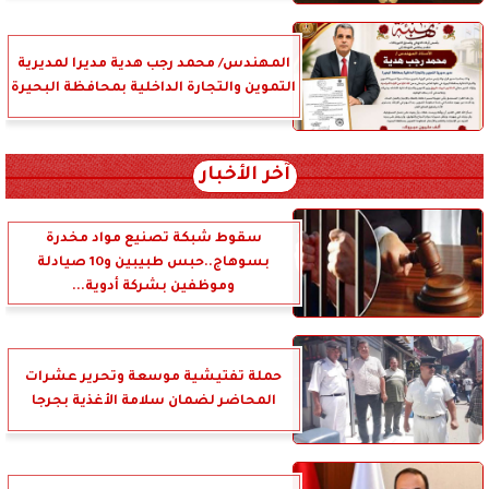
المهندس/ محمد رجب هدية مديرا لمديرية
التموين والتجارة الداخلية بمحافظة البحيرة
آخر الأخبار
سقوط شبكة تصنيع مواد مخدرة
بسوهاج..حبس طبيبين و10 صيادلة
وموظفين بشركة أدوية...
حملة تفتيشية موسعة وتحرير عشرات
المحاضر لضمان سلامة الأغذية بجرجا