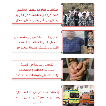
اعترافات صادمة للطفل المتهم:
حفظ جزء من جثة زميله في الفريزر
وطهي جزء آخر وتجربته على شكل
استيك
تفاصيل التحقبقات في جريمة فيصل
.. جنازة الأم وأطفالها الثلاثة تهزّ
القلوب وتكشف فصولًا جديدة من
المأساة
تفاصيل صادمة في قضية
السادات..الخطف والاغتصاب
والاعتداء على حرمة الحياة الخاصة
في وادي النطرون
إصابة 3 أشخاص في تصادم سيارة
ربع نقل وتروسيكلين بطريق أسيوط
الزراعي