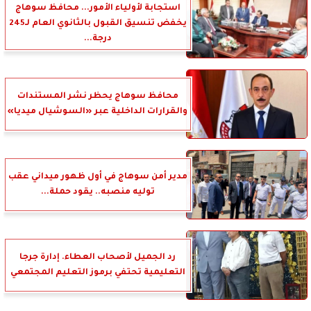
استجابة لأولياء الأمور... محافظ سوهاج
يخفض تنسيق القبول بالثانوي العام لـ245
درجة...
محافظ سوهاج يحظر نشر المستندات
والقرارات الداخلية عبر «السوشيال ميديا»
مدير أمن سوهاج في أول ظهور ميداني عقب
توليه منصبه.. يقود حملة...
رد الجميل لأصحاب العطاء. إدارة جرجا
التعليمية تحتفي برموز التعليم المجتمعي