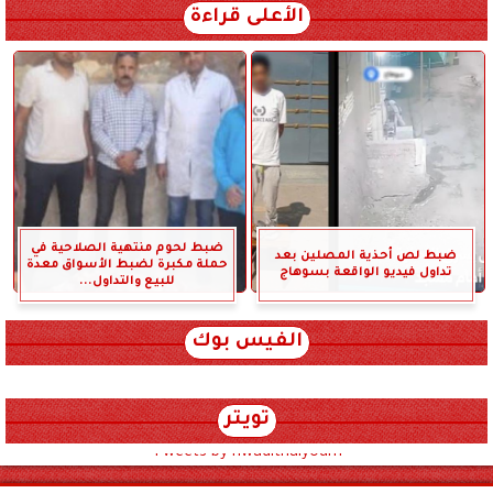
الأعلى قراءة
ضبط لحوم منتهية الصلاحية في
ضبط لص أحذية المصلين بعد
حملة مكبرة لضبط الأسواق معدة
تداول فيديو الواقعة بسوهاج
للبيع والتداول...
الفيس بوك
تويتر
Tweets by hwadithalyoum