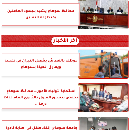
محافظ سوهاج يشيد بجهود العاملين
بمنظومة التقنين
آخر الأخبار
موظف بالمعاش يشعل النيران في نفسه
ويفارق الحياة بسوهاج
استجابة لأولياء الأمور... محافظ سوهاج
يخفض تنسيق القبول بالثانوي العام لـ245
درجة...
جامعة سوهاج :إنقاذ طفل في إصابة نادرة.