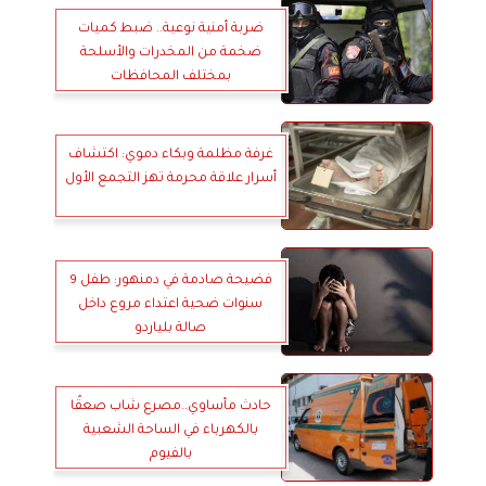
ضربة أمنية نوعية.. ضبط كميات
ضخمة من المخدرات والأسلحة
بمختلف المحافظات
غرفة مظلمة وبكاء دموي: اكتشاف
أسرار علاقة محرمة تهز التجمع الأول
فضيحة صادمة في دمنهور: طفل 9
سنوات ضحية اعتداء مروع داخل
صالة بلياردو
حادث مأساوي..مصرع شاب صعقًا
بالكهرباء في الساحة الشعبية
بالفيوم