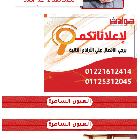
لاستخدامهما في أعمال السحر
والتنقيب عن الآثار
العيون الساهرة
xml_json/rss/~12.xml x0n not found
العيون الساهرة