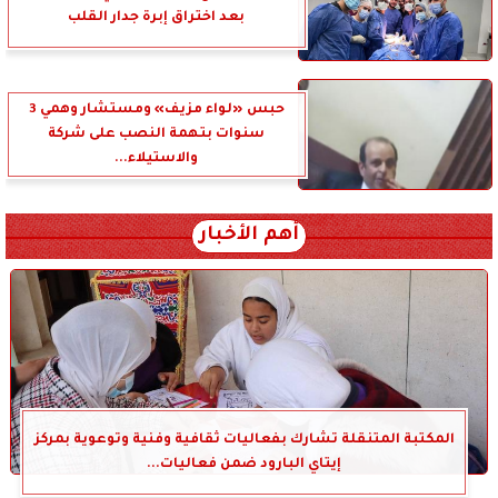
بعد اختراق إبرة جدار القلب
حبس «لواء مزيف» ومستشار وهمي 3
سنوات بتهمة النصب على شركة
والاستيلاء...
أهم الأخبار
المكتبة المتنقلة تشارك بفعاليات ثقافية وفنية وتوعوية بمركز
إيتاي البارود ضمن فعاليات...