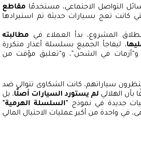
سائل التواصل الاجتماعي، مستخدمًا
مقاطع
ي كانت تعج بسيارات حديثة تم استيرادها
طلاق المشروع، بدأ العملاء في
مطالبته
يها
، ليفاجأ الجميع بسلسلة أعذار متكررة
”، و“أزمات في الشحن”، و“تعليق مؤقت من
تظرون سياراتهم، كانت الشكاوى تتوالى ضد
 بأن الهلالي
لم يستورد السيارات أصلًا
، بل
يات جديدة في نموذج
"السلسلة الهرمية"
، في واحدة من أكبر عمليات الاحتيال المالي