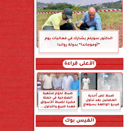
الدكتور سويلم يشارك في فعاليات يوم
“أوموجاندا” بدولة رواندا
الأعلى قراءة
ضبط لحوم منتهية
ضبط لص أحذية
الصلاحية في حملة
المصلين بعد تداول
مكبرة لضبط الأسواق
فيديو الواقعة بسوهاج
معدة للبيع والتداول...
الفيس بوك