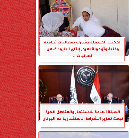
المكتبة المتنقلة تشارك بفعاليات ثقافية
وفنية وتوعوية بمركز إيتاي البارود ضمن
فعاليات...
الهيئة العامة للاستثمار والمناطق الحرة
تبحث تعزيز الشراكة الاستثمارية مع اليونان