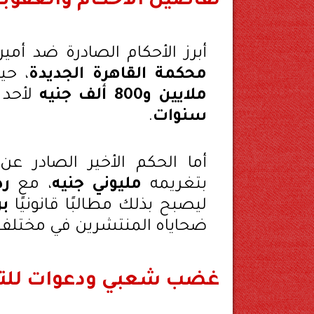
تفاصيل الأحكام والعقوب
أبرز الأحكام الصادرة ضد أمي
محكمة القاهرة الجديدة
، حي
ملايين و800 ألف جنيه
لأحد 
سنوات
.
أما الحكم الأخير الصادر ع
بتغريمه
مليوني جنيه
، مع
رد
ليصبح بذلك مطالبًا قانونيًا
بر
ضحاياه المنتشرين في مختلف
غضب شعبي ودعوات للت