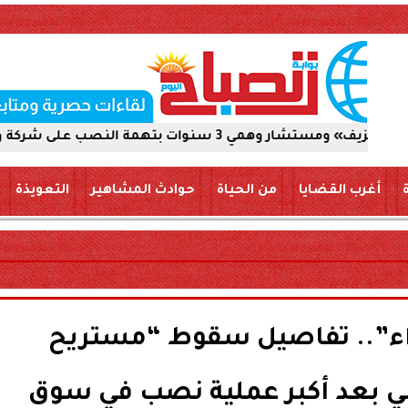
كة والاستيلاء على 5 ملايين جنيه
أغرب القضايا
من الحياة
حوادث المشاهير
التعويذة
واء”.. تفاصيل سقوط “مستريح
الي بعد أكبر عملية نصب في سوق