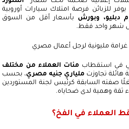
ملات إعلانية ضخمة تحت شعار
"استورد
نه يوفر للزبائن فرصة امتلاك سيارات أوروبية
 دبليو، وبورش
بأسعار أقل من السوق
ال شهر واحد فقط.
لالي في استقطاب
مئات العملاء من مختلف
ة هائلة تجاوزت
ملياري جنيه مصري
، بحسب
غلًا صفته السابقة كرئيس لجنة المستوردين
ء ثقة وهمية لدى ضحاياه.
ط العملاء في الفخ؟