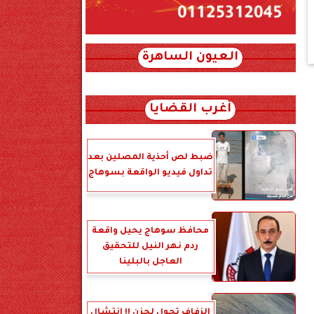
العيون الساهرة
xml_json/rss/~12.xml x0n not found
أغرب القضايا
ضبط لص أحذية المصلين بعد
تداول فيديو الواقعة بسوهاج
محافظ سوهاج يحيل واقعة
ردم نهر النيل للتحقيق
العاجل بالبلينا
الزفاف تحول لحزن !! انتشال