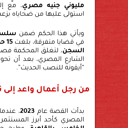
مليوني جنيه مصري
، مع إل
استولى عليها من ضحاياه بزعم 
ويأتي هذا الحكم ضمن
سلسلة
في قضايا متفرقة، بلغت
السجن
، لتغلق المحكمة فصلا
الشارع المصري، بعد أن تحول
“أيقونة للنصب الحديث”.
من رجل أعمال واعد إلى 
بدأت القصة عام
2023
، عندم
المصري كأحد أبرز المستث