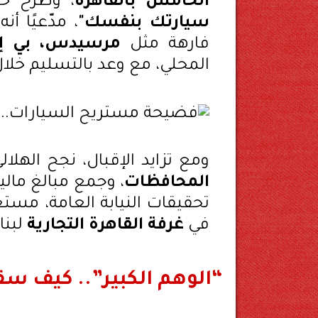
الخامس بالقاهرة
، وطرح ح
سيارتك بنفسك"
، مدّعيًا أ
فارهة مثل
مرسيدس، بي إم
المحلي، مع وعد بالتسليم خل
ومع تزايد الإقبال، نجح اله
المحافظات
، وجمع مبالغ مالي
تحقيقات النيابة العامة، مست
في
غرفة القاهرة التجارية
لبنا
“الوهم الكبير”.. كيف سق