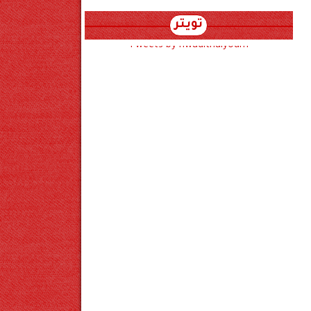
تويتر
Tweets by hwadithalyoum