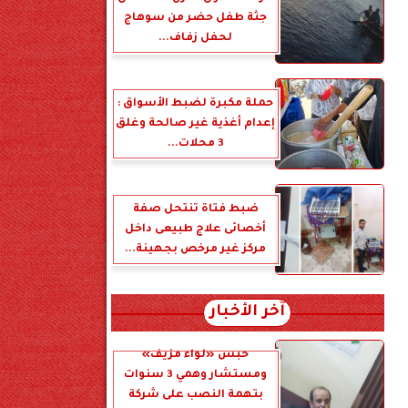
جثة طفل حضر من سوهاج
لحفل زفاف...
حملة مكبرة لضبط الأسواق :
إعدام أغذية غير صالحة وغلق
3 محلات...
ضبط فتاة تنتحل صفة
أخصائى علاج طبيعى داخل
مركز غير مرخص بجهينة...
آخر الأخبار
حبس «لواء مزيف»
ومستشار وهمي 3 سنوات
بتهمة النصب على شركة