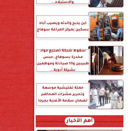
والاستيلاء...
ابن يذبح والدته ويصيب أباه
بسكين بمركز المراغة سوهاج
سقوط شبكة تصنيع مواد
مخدرة بسوهاج..حبس
طبيبين و10 صيادلة وموظفين
بشركة أدوية...
حملة تفتيشية موسعة
وتحرير عشرات المحاضر
لضمان سلامة الأغذية بجرجا
أهم الأخبار