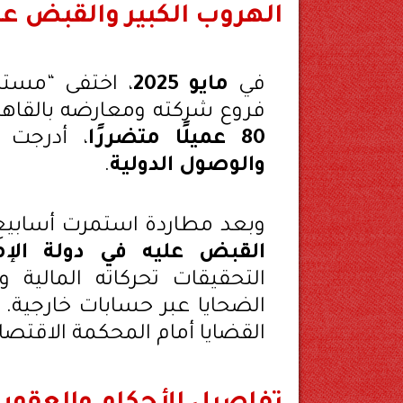
الهروب الكبير والقبض عل
في
مايو 2025
، اختفى “مستر
فروع شركته ومعارضه بالقاهرة
80 عميلًا متضررًا
، أدرجت 
والوصول الدولية
.
وبعد مطاردة استمرت أسابي
القبض عليه في دولة الإما
التحقيقات تحركاته المالية
الضحايا عبر حسابات خارجية.
القضايا أمام المحكمة الاقتصا