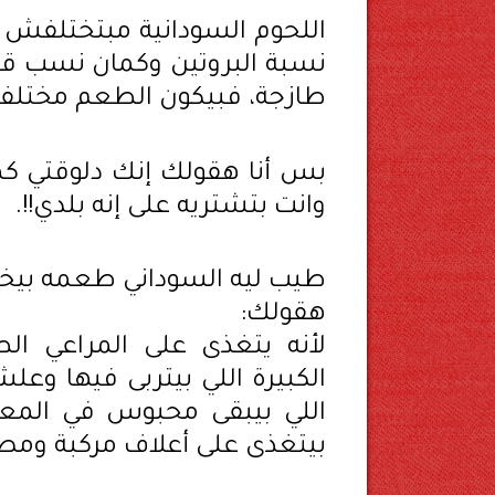
اللحوم السودانية مبتختلفش ف
نسبة البروتين وكمان نسب ق
طازجة، فبيكون الطعم مختلف 
بس أنا هقولك إنك دلوقتي 
وانت بتشتريه على إنه بلدي!!.
طيب ليه السوداني طعمه بيخت
هقولك:
لأنه يتغذى على المراعي ال
الكبيرة اللي بيتربى فيها وع
اللي بيبقى محبوس في المعل
بيتغذى على أعلاف مركبة وم