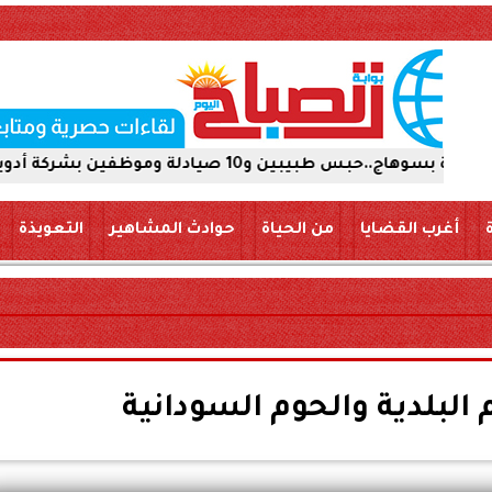
وية 15 يومًا على ذمة التحقيقات
أغرب القضايا
من الحياة
حوادث المشاهير
التعويذة
 البلدية والحوم السودانية