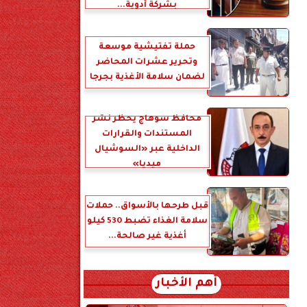
بشركة أدوية...
حملة تفتيشية موسعة
وتحرير عشرات المحاضر
لضمان سلامة الأغذية بجرجا
محافظ سوهاج يحظر نشر
المستندات والقرارات
الداخلية عبر «السوشيال
ميديا»
قبل طرحها بالأسواق.. حملات
سلامة الغذاء تضبط 530 كيلو
أغذية غير صالحة...
أهم الأخبار