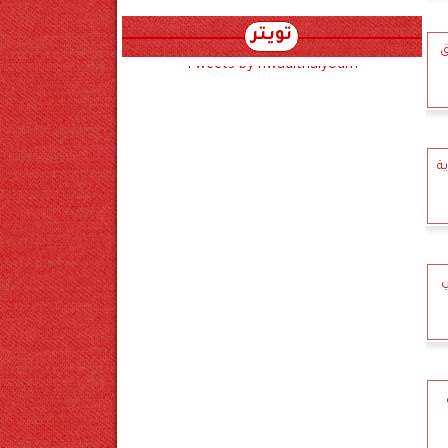
تويتر
ق
Tweets by hwadithalyoum
ة
ي