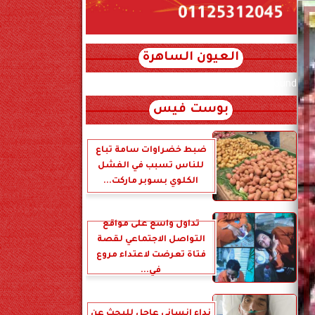
العيون الساهرة
xml_json/rss/~12.xml x0n not found
بوست فيس
ضبط خضراوات سامة تباع
للناس تسبب في الفشل
الكلوي بسوبر ماركت...
تداول واسع على مواقع
التواصل الاجتماعي لقصة
فتاة تعرضت لاعتداء مروع
في...
نداء إنساني عاجل للبحث عن