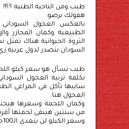
طيب ومن الناحية الطبية ؟؟!!
هقولك برضو:
بالعكس العجول السوداني ص
الطبيعية وكمان المجازر وال
الثروة الحيوانية هناك تمثل ن
السودان بتصدر لدول عربية زي 
طيب نسأل هو سعر كيلو اللحم
تكلفة تربية العجول السوداني
سايبها تأكل في المراعي الط
العجول هنا.
وكمان اللحمة وسعرها هيختلف 
من سنتين هيبقى لحمتها أقرب 
وسعر الكيلو لن يتعدى الـ100جنيه للمستهلك بأي حال من الأحوال.