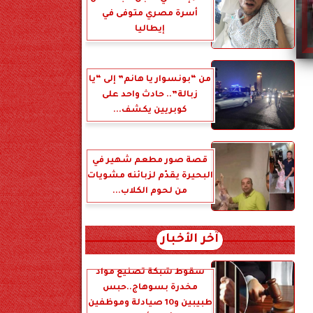
أسرة مصري متوفى في
إيطاليا
من “بونسوار يا هانم” إلى “يا
زبالة”.. حادث واحد على
كوبريين يكشف...
قصة صور مطعم شهير في
البحيرة يقدّم لزبائنه مشويات
من لحوم الكلاب...
آخر الأخبار
سقوط شبكة تصنيع مواد
مخدرة بسوهاج..حبس
طبيبين و10 صيادلة وموظفين