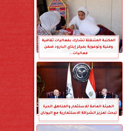
المكتبة المتنقلة تشارك بفعاليات ثقافية
وفنية وتوعوية بمركز إيتاي البارود ضمن
فعاليات...
الهيئة العامة للاستثمار والمناطق الحرة
تبحث تعزيز الشراكة الاستثمارية مع اليونان