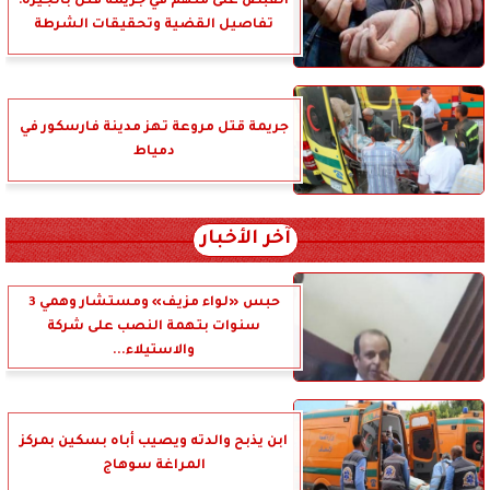
القبض على متهم في جريمة قتل بالجيزة:
تفاصيل القضية وتحقيقات الشرطة
جريمة قتل مروعة تهز مدينة فارسكور في
دمياط
آخر الأخبار
حبس «لواء مزيف» ومستشار وهمي 3
سنوات بتهمة النصب على شركة
والاستيلاء...
ابن يذبح والدته ويصيب أباه بسكين بمركز
المراغة سوهاج