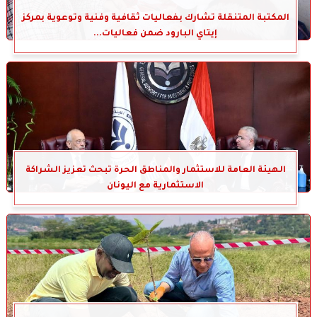
المكتبة المتنقلة تشارك بفعاليات ثقافية وفنية وتوعوية بمركز
إيتاي البارود ضمن فعاليات...
الهيئة العامة للاستثمار والمناطق الحرة تبحث تعزيز الشراكة
الاستثمارية مع اليونان