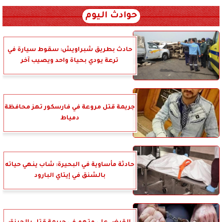
حوادث اليوم
حادث بطريق شبراويش: سقوط سيارة في
ترعة يودي بحياة واحد ويصيب آخر
جريمة قتل مروعة في فارسكور تهز محافظة
دمياط
حادثة مأساوية في البحيرة: شاب ينهي حياته
بالشنق في إيتاي البارود