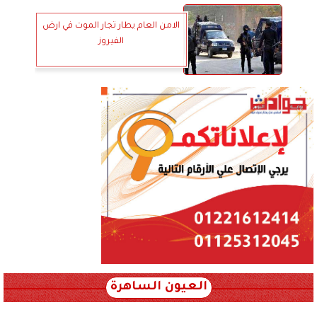
الامن العام يطار تجار الموت في ارض
الفيروز
العيون الساهرة
xml_json/rss/~12.xml x0n not found