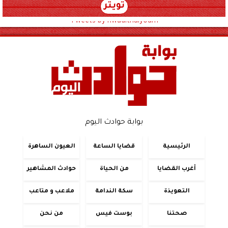
تويتر
Tweets by hwadithalyoum
بوابة حوادث اليوم
الرئيسية
قضايا الساعة
العيون الساهرة
أغرب القضايا
من الحياة
حوادث المشاهير
التعويذة
سكة الندامة
ملاعب و متاعب
صحتنا
بوست فيس
من نحن