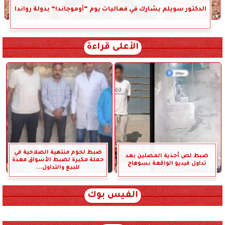
الدكتور سويلم يشارك في فعاليات يوم “أوموجاندا” بدولة رواندا
الأعلى قراءة
ضبط لحوم منتهية الصلاحية في
ضبط لص أحذية المصلين بعد
حملة مكبرة لضبط الأسواق معدة
تداول فيديو الواقعة بسوهاج
للبيع والتداول...
الفيس بوك