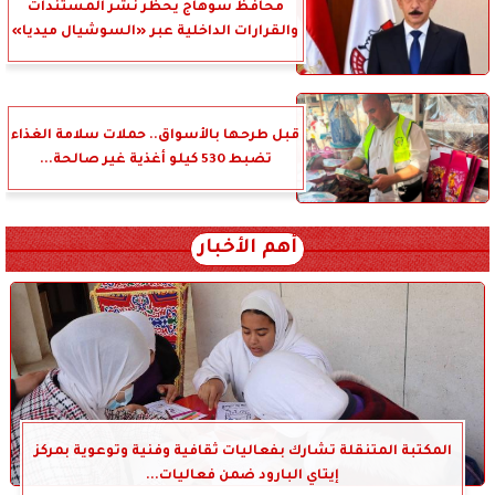
محافظ سوهاج يحظر نشر المستندات
والقرارات الداخلية عبر «السوشيال ميديا»
قبل طرحها بالأسواق.. حملات سلامة الغذاء
تضبط 530 كيلو أغذية غير صالحة...
أهم الأخبار
المكتبة المتنقلة تشارك بفعاليات ثقافية وفنية وتوعوية بمركز
إيتاي البارود ضمن فعاليات...