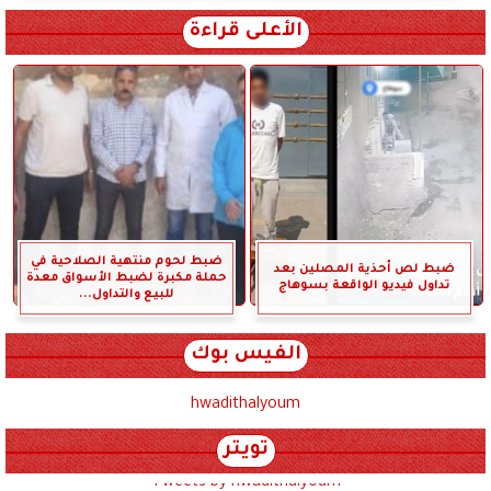
الأعلى قراءة
ضبط لحوم منتهية الصلاحية في
ضبط لص أحذية المصلين بعد
حملة مكبرة لضبط الأسواق معدة
تداول فيديو الواقعة بسوهاج
للبيع والتداول...
الفيس بوك
hwadithalyoum
تويتر
Tweets by hwadithalyoum