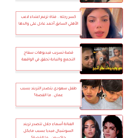
كسر رجله .. فتاة تزعم اعتداء لاعب
الأهلي السابق أحمد عادل على والدها
قصة تسريب فيديوهات سفاح
التجمع والنيابة تحقق في الواقعة
طفل سعودي يتصدر التريند بسبب
عمان.. ما القصة؟
الفنانة أسماء جلال تتصدر تريند
السوشيال ميديا بسبب مايكل
جاكسون.. ما القصة؟