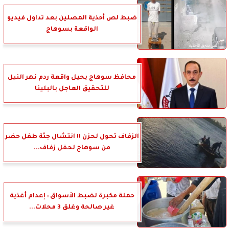
ضبط لص أحذية المصلين بعد تداول فيديو
الواقعة بسوهاج
محافظ سوهاج يحيل واقعة ردم نهر النيل
للتحقيق العاجل بالبلينا
الزفاف تحول لحزن !! انتشال جثة طفل حضر
من سوهاج لحفل زفاف...
حملة مكبرة لضبط الأسواق : إعدام أغذية
غير صالحة وغلق 3 محلات...