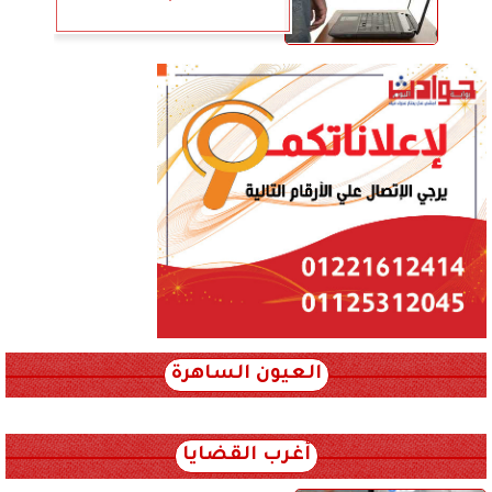
العيون الساهرة
xml_json/rss/~12.xml x0n not found
أغرب القضايا