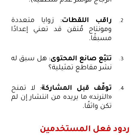
الزجاج مؤشر عدم منطقية).
راقب اللقطات
: زوايا متعددة
ومونتاج مُتقن قد تعني إعدادًا
مسبقًا.
تتبّع صانع المحتوى
: هل سبق له
نشر مقاطع تمثيلية؟
توقّف قبل المشاركة
: لا تمنح
«الترند» ما يريده من انتشار إن لم
تكن واثقًا.
ردود فعل المستخدمين