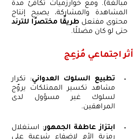
مبالغة). ومع خوارزميات تُكافئ مدة
المشاهدة والمشاركة، يصبح إنتاج
محتوى مفتعل
طريقًا مختصرًا للترند
حتى لو كان مضللًا.
أثر اجتماعي مُزعِج
تطبيع السلوك العدواني
: تكرار
مشاهد تكسير الممتلكات يروّج
لسلوك غير مسؤول لدى
المراهقين.
ابتزاز عاطفة الجمهور
: استغلال
رمزية الأم لإضفاء شرعية على