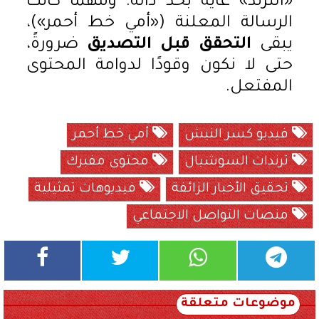
«الترند» غاية بحد ذاته. ومهما كانت
الرسالة المعلنة («أمي خط أحمر»)،
يبقى
التحقق قبل التصديق
ضرورةً،
حتى لا نكون وقودًا لدوامة المحتوى
المفتعل.
فيديو كسر النيش
أمي خط أحمر
ترندات السوشيال
محتوى مفبرك
تحقيق الأخبار الزائفة
فيديوهات تمثيلية
منصات التواصل الاجتماعي
موضوعات متعلقة