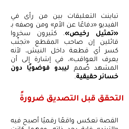
تباينت التعليقات بين من رأى في
الفيديو «دفاعًا عن الأم» ومن وصفه بـ
«تمثيل رخيص»
. كثيرون سخروا
قائلين إن صاحب المقطع «تجنّب
كسر أي قطعة داخل النيش، لأنه
يعرف العواقب»، في إشارة إلى أن
المشهد صُمم
ليبدو فوضويًا دون
خسائر حقيقية
.
التحقق قبل التصديق ضرورةً
القصة تعكس واقعًا رقميًا أصبح فيه