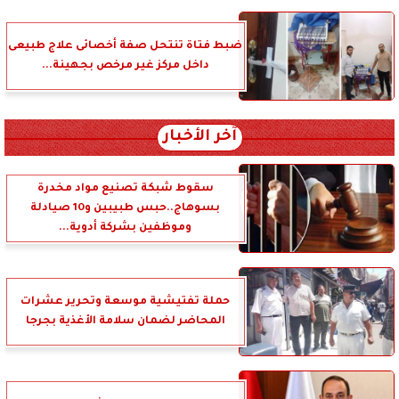
ضبط فتاة تنتحل صفة أخصائى علاج طبيعى
داخل مركز غير مرخص بجهينة...
آخر الأخبار
سقوط شبكة تصنيع مواد مخدرة
بسوهاج..حبس طبيبين و10 صيادلة
وموظفين بشركة أدوية...
حملة تفتيشية موسعة وتحرير عشرات
المحاضر لضمان سلامة الأغذية بجرجا