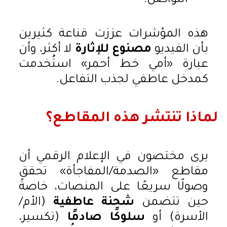
التواصل.
هذه المؤشرات عززت قناعة كثيرين
بأن الفيديو
مصنوع للإثارة
لا أكثر، وأن
عبارة «أمي خط أحمر» استُخدمت
كمدخل عاطفي لجذب التفاعل.
لماذا تنتشر هذه المقاطع؟
يرى مختصون في الإعلام الرقمي أن
مقاطع «الصدمة/المفاجأة» تحقق
وصولًا سريعًا على المنصات، خاصةً
حين تتضمن
شحنة عاطفية
(الأم/
الأسرة) أو
سلوكًا صادمًا
(تكسير،