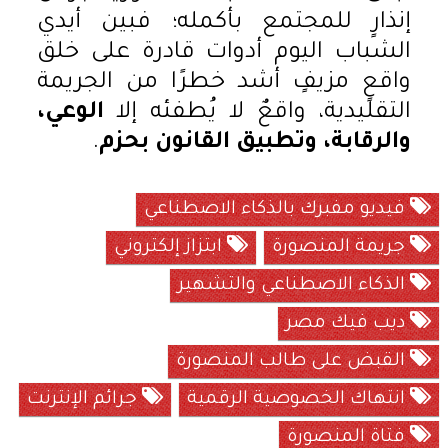
إنذارٍ للمجتمع بأكمله؛ فبين أيدي
الشباب اليوم أدوات قادرة على خلق
واقعٍ مزيفٍ أشد خطرًا من الجريمة
التقليدية، واقعٌ لا يُطفئه إلا
الوعي،
والرقابة، وتطبيق القانون بحزم
.
فيديو مفبرك بالذكاء الاصطناعي
جريمة المنصورة
ابتزاز إلكتروني
الذكاء الاصطناعي والتشهير
ديب فيك مصر
القبض على طالب المنصورة
انتهاك الخصوصية الرقمية
جرائم الإنترنت
فتاة المنصورة