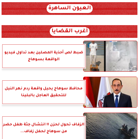
العيون الساهرة
xml_json/rss/~12.xml x0n not found
أغرب القضايا
ضبط لص أحذية المصلين بعد تداول فيديو
الواقعة بسوهاج
محافظ سوهاج يحيل واقعة ردم نهر النيل
للتحقيق العاجل بالبلينا
الزفاف تحول لحزن !! انتشال جثة طفل حضر
من سوهاج لحفل زفاف...