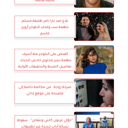
عائلية قديمة
بلاغ ضد يارا تامر طليقة مسلم
بتهمة سب وقذف البلوجر أروى
قاسم
القبض على البلوجر منة أشرف
بتهمة نشر محتوى خادش للحياء…
تفاصيل الضبط والتحقيقات الأولية
صرخة زوجة.. من مكالمة خاصة إلى
فضيحة على موقع إباحي
“حوّلي عربون كاش ونتقابل”.. سقوط
شبكة آداب جديدة عبر تطبيقات