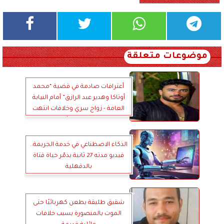
موضوعات متعلقة
أعترافات صادمة في قضية “محمد
أوتاكا وهدير عبد الرازق” أمام النيابة
العامة - زواج سري وخلافات انتهت
بتسريب مقاطع مسيئة وبيعها عبر
الإنترنت
الذكاء الاصطناعي في خدمة الجريمة..
فيديو مدته 27 ثانية يدمّر حياة فتاة
بالدقهلية
شقيق طليقة يطعن كهربائيًا حتى
الموت بالمنصورة بسبب خلافات