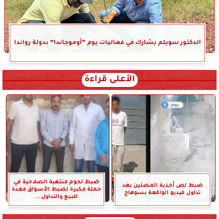
الدكتور سويلم يشارك في فعاليات يوم “أوموجاندا” بدولة رواندا
الأعلى قراءة
ضبط لحوم منتهية الصلاحية في
ضبط لص أحذية المصلين بعد
حملة مكبرة لضبط الأسواق معدة
تداول فيديو الواقعة بسوهاج
للبيع والتداول...