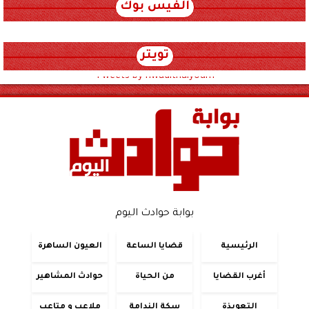
الفيس بوك
تويتر
Tweets by hwadithalyoum
بوابة حوادث اليوم
الرئيسية
قضايا الساعة
العيون الساهرة
أغرب القضايا
من الحياة
حوادث المشاهير
التعويذة
سكة الندامة
ملاعب و متاعب