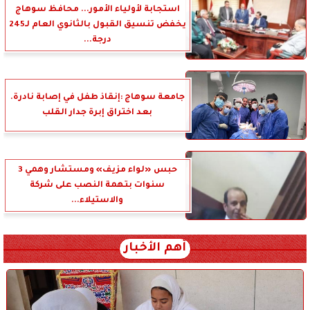
استجابة لأولياء الأمور... محافظ سوهاج
يخفض تنسيق القبول بالثانوي العام لـ245
درجة...
جامعة سوهاج :إنقاذ طفل في إصابة نادرة.
بعد اختراق إبرة جدار القلب
حبس «لواء مزيف» ومستشار وهمي 3
سنوات بتهمة النصب على شركة
والاستيلاء...
أهم الأخبار