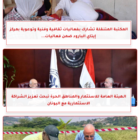
المكتبة المتنقلة تشارك بفعاليات ثقافية وفنية وتوعوية بمركز
إيتاي البارود ضمن فعاليات...
الهيئة العامة للاستثمار والمناطق الحرة تبحث تعزيز الشراكة
الاستثمارية مع اليونان