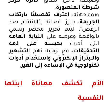
وضبطه داخل نطاق
دائرة مركز
شرطة المنصورة
.
وبمواجهته،
اعترف تفصيليًا بارتكاب
الجريمة
، مبررًا فعلته بـ"الانتقام بعد
الرفض"، ليتم تحرير محضر رسمي
بالواقعة وعرضه على
النيابة العامة
التي أمرت
بحبسه على ذمة
التحقيقات
، مع توجيه تهم
التشهير
والابتزاز الإلكتروني واستخدام أدوات
تكنولوجية في الإساءة إلى الغير
.
الأم تكشف معاناة ابنتها
النفسية