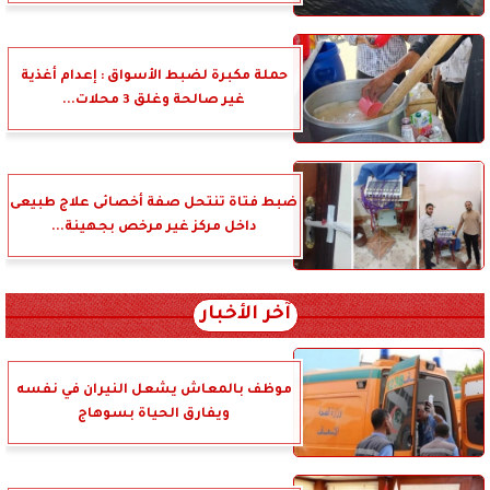
حملة مكبرة لضبط الأسواق : إعدام أغذية
غير صالحة وغلق 3 محلات...
ضبط فتاة تنتحل صفة أخصائى علاج طبيعى
داخل مركز غير مرخص بجهينة...
آخر الأخبار
موظف بالمعاش يشعل النيران في نفسه
ويفارق الحياة بسوهاج