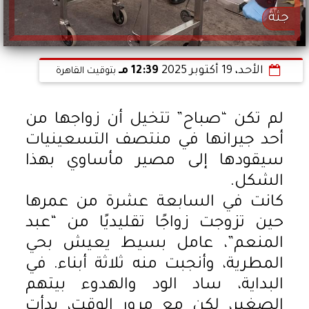
جثة
الأحد، 19 أكتوبر 2025
12:39 مـ
بتوقيت القاهرة
لم تكن “صباح” تتخيل أن زواجها من
أحد جيرانها في منتصف التسعينيات
سيقودها إلى مصير مأساوي بهذا
الشكل.
كانت في السابعة عشرة من عمرها
حين تزوجت زواجًا تقليديًا من “عبد
المنعم”، عامل بسيط يعيش بحي
المطرية، وأنجبت منه ثلاثة أبناء. في
البداية، ساد الود والهدوء بيتهم
الصغير، لكن مع مرور الوقت، بدأت