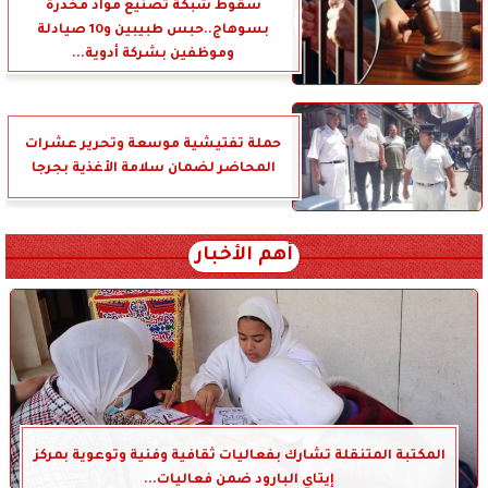
سقوط شبكة تصنيع مواد مخدرة
بسوهاج..حبس طبيبين و10 صيادلة
وموظفين بشركة أدوية...
حملة تفتيشية موسعة وتحرير عشرات
المحاضر لضمان سلامة الأغذية بجرجا
أهم الأخبار
المكتبة المتنقلة تشارك بفعاليات ثقافية وفنية وتوعوية بمركز
إيتاي البارود ضمن فعاليات...