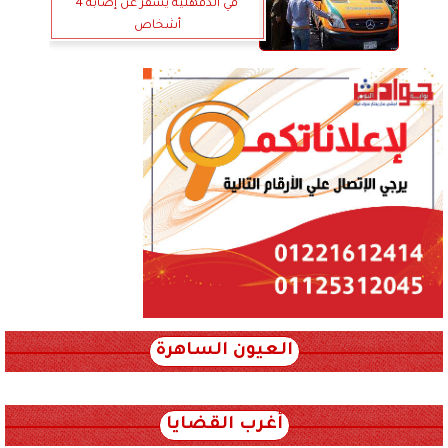
في الدقهلية يُسفر عن إصابة 4
أشخاص
العيون الساهرة
xml_json/rss/~12.xml x0n not found
أغرب القضايا