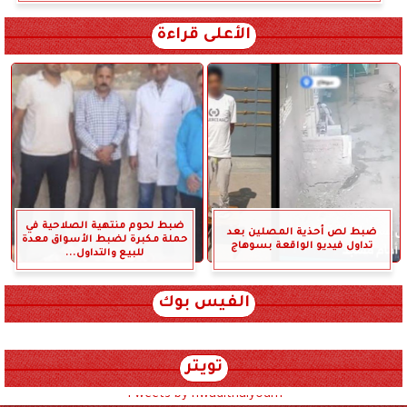
الأعلى قراءة
ضبط لحوم منتهية الصلاحية في
ضبط لص أحذية المصلين بعد
حملة مكبرة لضبط الأسواق معدة
تداول فيديو الواقعة بسوهاج
للبيع والتداول...
الفيس بوك
تويتر
Tweets by hwadithalyoum