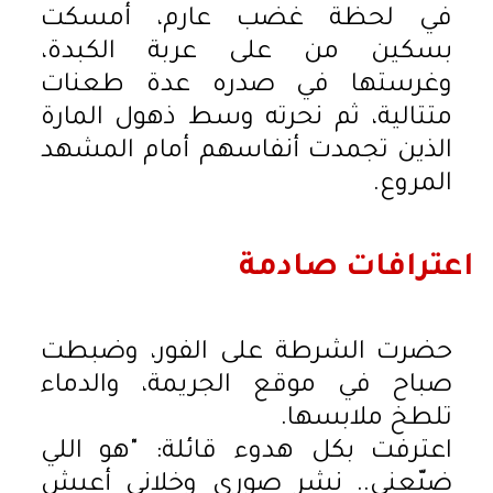
في لحظة غضب عارم، أمسكت
بسكين من على عربة الكبدة،
وغرستها في صدره عدة طعنات
متتالية، ثم نحرته وسط ذهول المارة
الذين تجمدت أنفاسهم أمام المشهد
المروع.
اعترافات صادمة
حضرت الشرطة على الفور، وضبطت
صباح في موقع الجريمة، والدماء
تلطخ ملابسها.
اعترفت بكل هدوء قائلة: "هو اللي
ضيّعني.. نشر صوري وخلاني أعيش