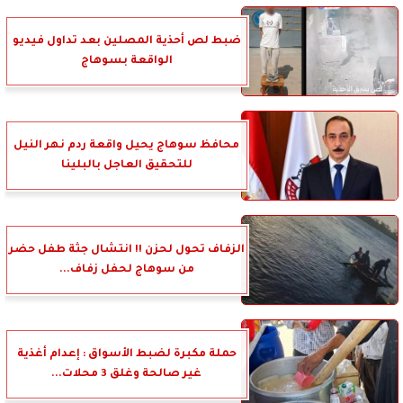
ضبط لص أحذية المصلين بعد تداول فيديو
الواقعة بسوهاج
محافظ سوهاج يحيل واقعة ردم نهر النيل
للتحقيق العاجل بالبلينا
الزفاف تحول لحزن !! انتشال جثة طفل حضر
من سوهاج لحفل زفاف...
حملة مكبرة لضبط الأسواق : إعدام أغذية
غير صالحة وغلق 3 محلات...