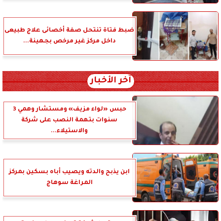
ضبط فتاة تنتحل صفة أخصائى علاج طبيعى
داخل مركز غير مرخص بجهينة...
آخر الأخبار
حبس «لواء مزيف» ومستشار وهمي 3
سنوات بتهمة النصب على شركة
والاستيلاء...
ابن يذبح والدته ويصيب أباه بسكين بمركز
المراغة سوهاج