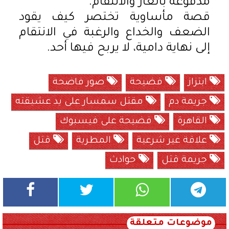
مدفوعة بالعار والانتقام.
قصة مأساوية تختصر كيف يقود
الضعف والخداع والرغبة في الانتقام
إلى نهاية دامية، لا يربح فيها أحد.
ابتزاز
فضيحة
صور فاضحة
جريمة دم
مقتل سمسار على يد عشيقته
القاهرة
فضيحة على فيسبوك
علاقة غير شرعية
المطرية
قتل
جريمة قتل
حوادث
موضوعات متعلقة